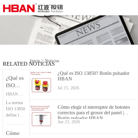
>
Inicio
Noticias
RELATED NOTICIAS
¿Qué es ISO 13850? Botón pulsador
¿Qué es
HBAN
ISO
Jul 15, 2026
13850?
HBAN PUSH BUTTON SWITCHES
Botón
La norma
pulsador
Cómo elegir el interruptor de botones
ISO 13850
correctos para el grosor del panel |
HBAN
define los
Botón pulsador HBAN
principios
Jun 23, 2026
de diseño
Cómo
de la funci