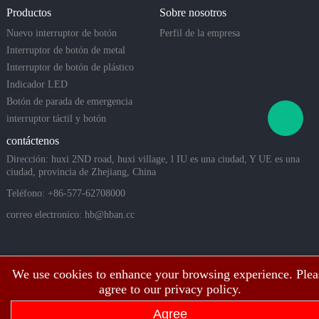
e ciclos me
ncavas/
Productos
Sobre nosotros
cánicos, lo
que los hac
Nuevo interruptor de botón
Perfil de la empresa
e ideales p
Interruptor de botón de metal
ara sistema
Interruptor de botón de plástico
s doméstic
Indicador LED
os intelige
Botón de parada de emergencia
ntes, equip
os industri
interruptor táctil y botón
piezoeléctrico
contáctenos
Dirección: huxi 2ND road, huxi village, l IU es una ciudad, Y UE es una
ciudad, provincia de Zhejiang, China
Teléfono: +86-577-62708000
correo electronico:
hb@hban.cc
We use cookies to enhance your browsing experience. Plea
agree to our privacy policy.
Agree