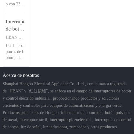
del
o con 23 a
azar los bo
aplicacione
ños de exp
tones tradi
producto
s marinas,
eriencia en
cionales de
agrícolas y
| Botón
Interruptor
conmutado
muelle. Co
fuera de ca
pulsador
res piezoel
de botón
n una impe
rrete
HBAN
éctricos, la
rmeabilida
pulsador
HBAN PUSH BUTTON SWITCHES
serie HBP
d IP68 y u
de la
Los interru
S de HBA
na resisten
serie
ptores de b
N destaca
cia a desca
HBS1-D
otón pulsa
por su imp
rgas eléctri
dor de la s
ermeabiliz
Introducción
cas IK09,
erie HBS1
ación IP6
ofrece una
del
Acerca de nosotros
-D cuentan
8, resistenc
vida útil fi
producto
con múltip
ia a impact
a
Shanghai Hongbo Electrical Appliance Co., Ltd., con la marca registrada
|
les opcione
os IK09 y
de "HBAN" y "红波按钮", se enfoca en el campo de interruptores de botón
Pulsador
s de monta
construcci
y control eléctrico industrial, proporcionando productos y soluciones
je, clasific
ón en acer
HBAN
eficientes y confiables para equipos de automatización y energía verde.
ación de i
o inoxidab
mpermeabi
le. Ofrecie
Productos principales de Hongbo: interruptor de botón xb2, botón pulsador
lidad IP67
ndo tipos d
de metal, interruptor táctil, interruptor piezoeléctrico, interruptor de control
y hasta 5
e cabezas a
de acceso, luz de señal, luz indicadora, zumbador y otros productos.
millones d
nillares có