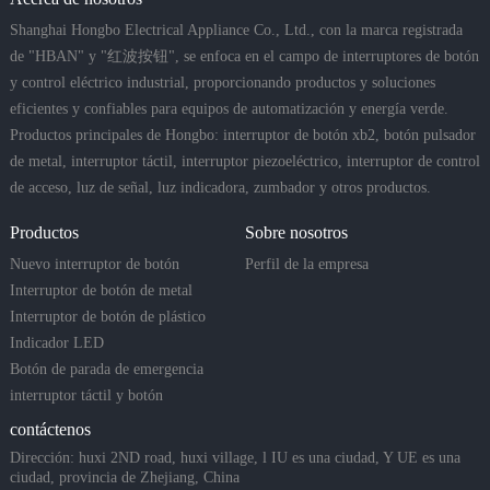
categorías de utilización de
estos interruptores impermeables
Shanghai Hongbo Electrical Appliance Co., Ltd., con la marca registrada
de b
de "HBAN" y "红波按钮", se enfoca en el campo de interruptores de botón
y control eléctrico industrial, proporcionando productos y soluciones
eficientes y confiables para equipos de automatización y energía verde.
Productos principales de Hongbo: interruptor de botón xb2, botón pulsador
de metal, interruptor táctil, interruptor piezoeléctrico, interruptor de control
de acceso, luz de señal, luz indicadora, zumbador y otros productos.
Productos
Sobre nosotros
Nuevo interruptor de botón
Perfil de la empresa
Interruptor de botón de metal
Interruptor de botón de plástico
Indicador LED
Botón de parada de emergencia
interruptor táctil y botón
piezoeléctrico
contáctenos
Dirección: huxi 2ND road, huxi village, l IU es una ciudad, Y UE es una
ciudad, provincia de Zhejiang, China