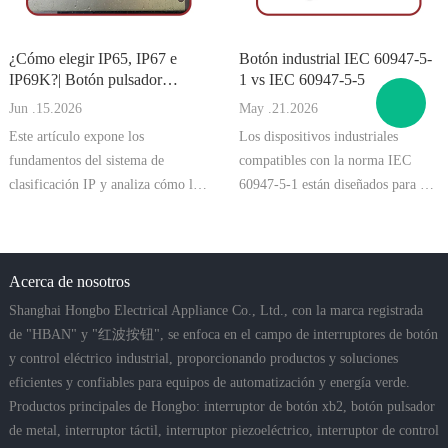
¿Cómo elegir IP65, IP67 e
Botón industrial IEC 60947-5-
IP69K?| Botón pulsador
1 vs IEC 60947-5-5
HBAN
Jun .15.2026
May .21.2026
Este artículo expone los
Los dispositivos industriales
fundamentos del sistema de
compatibles con la norma IEC
clasificación IP y analiza cómo los
60947-5-1 están diseñados para un
niveles de protección contra el
funcionamiento fiable en circuitos
polvo y el agua afectan
de control industriales. Cumplen
directamente a la fiabilidad,
con los estándares internacionales
seguridad y vida útil de los
Acerca de nosotros
de voltaje nominal, corriente,
interruptores de botón pulsador en
categorías de utilización de
Shanghai Hongbo Electrical Appliance Co., Ltd., con la marca registrada
entornos industri
de "HBAN" y "红波按钮", se enfoca en el campo de interruptores de botón
y control eléctrico industrial, proporcionando productos y soluciones
eficientes y confiables para equipos de automatización y energía verde.
Productos principales de Hongbo: interruptor de botón xb2, botón pulsador
de metal, interruptor táctil, interruptor piezoeléctrico, interruptor de control