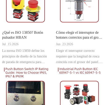
¿Qué es ISO 13850? Botón
Cómo elegir el interruptor de
pulsador HBAN
botones correctos para el grosor
del panel | Botón pulsador
Jul .15.2026
Jun .23.2026
HBAN
La norma ISO 13850 define los
Elegir el interruptor correcto
principios de diseño de la función
requiere que la longitud de rosca
de parada de emergencia para
coincida con el grosor del panel.
maquinaria que opera en la Unión
Esta guía explica cómo medir,
Europea. Para los fabricantes
calcular y seleccionar el modelo
dirigidos a los mercados alemán y
adecuado para evitar problemas de
de la UE, el cumplimiento de esta
instalación y asegurar un montaje
norma es esencial para la marc
seguro.