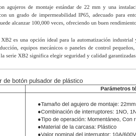
on agujeros de montaje estándar de 22 mm y una instalació
con un grado de impermeabilidad IP65, adecuado para ento
puede alcanzar 100,000 veces, ofreciendo un buen rendimiento 
 XB2 es una opción ideal para la automatización industrial y 
roducción, equipos mecánicos o paneles de control pequeños,
 la serie XB2 significa elegir seguridad y calidad garantizadas
r de botón pulsador de plástico
Parámetros t
●Tamaño del agujero de montaje: 22mm
●Combinación de interruptores: 1NO, 
●Tipo de operación: Momentáneo, Con re
●Material de la carcasa: Plástico
●Valor nominal del interruptor: 10A/600