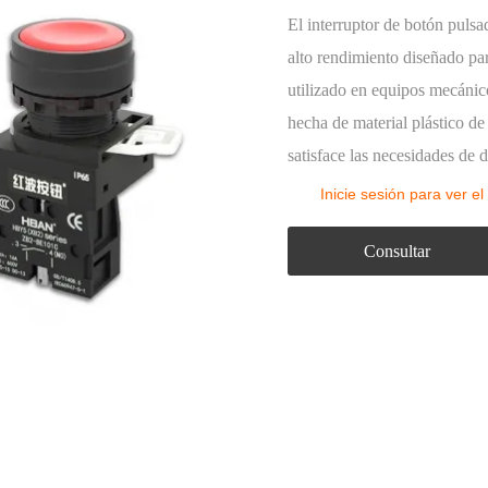
Luz intermitente
El interruptor de botón pulsa
La caja de control de botón
alto rendimiento diseñado pa
Accesorios de botón
utilizado en equipos mecánico
hecha de material plástico de 
satisface las necesidades de d
Inicie sesión para ver el
Consultar