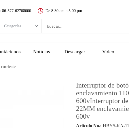
+86-577-62708000
De 8:30 am a 5:00 pm
Categorías
Categorías
Nuevo interruptor de botón
ntáctenos
Noticias
Descargar
Video
Interruptor de botón de metal
 corriente
Interruptor de botón de plástico
Indicador LED
Interruptor de bo
Botón de parada de emergencia
enclavamiento 110v
interruptor táctil y botón piezoeléctrico
600vInterruptor d
22MM enclavamient
Interruptor de llave
600v
Interruptor de selección, interruptor giratorio
Artículo No.:
HBY5-KA-11