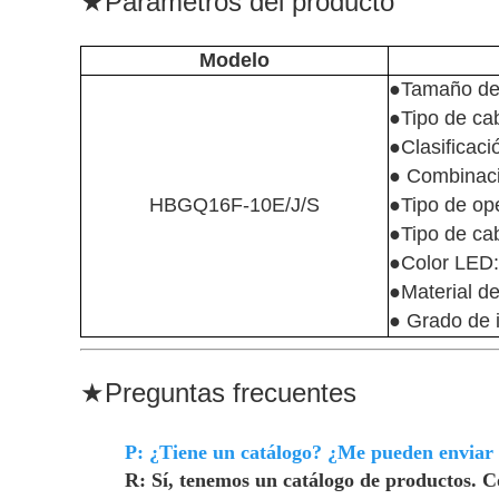
★
Parámetros del producto
Modelo
●Tamaño del
●Tipo de cab
●Clasificaci
● Combinaci
HBGQ16F-10E/J/S
●Tipo de op
●Tipo de cab
●Color LED: 
●Material de
● Grado de 
★
Preguntas frecuentes
P: ¿Tiene un catálogo? ¿Me pueden enviar e
R: Sí, tenemos un catálogo de productos. Co