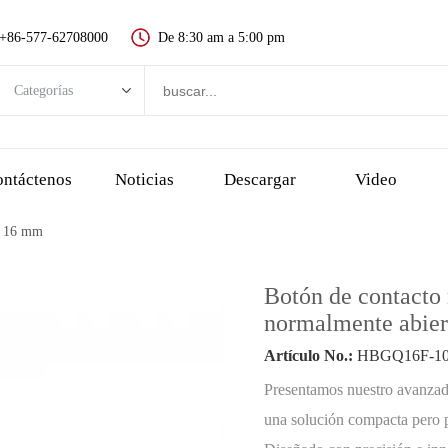
+86-577-62708000
De 8:30 am a 5:00 pm
Categorías
Categorías
Nuevo interruptor de botón
ntáctenos
Noticias
Descargar
Video
Interruptor de botón de metal
de 16 mm
Interruptor de botón de plástico
Indicador LED
Botón de contact
Botón de parada de emergencia
normalmente abiert
interruptor táctil y botón piezoeléctrico
Artículo No.:
HBGQ16F-10
Interruptor de llave
Presentamos nuestro avanzad
Interruptor de selección, interruptor giratorio
una solución compacta pero p