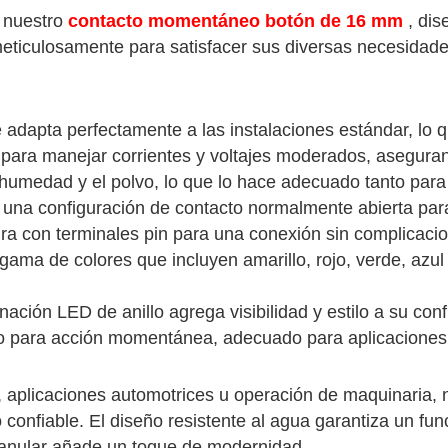
 nuestro
contacto momentáneo botón de 16 mm
, dis
eticulosamente para satisfacer sus diversas necesidades
adapta perfectamente a las instalaciones estándar, lo 
para manejar corrientes y voltajes moderados, asegura
humedad y el polvo, lo que lo hace adecuado tanto para in
una configuración de contacto normalmente abierta para un
ra con terminales pin para una conexión sin complicacio
 gama de colores que incluyen amarillo, rojo, verde, azu
nación LED de anillo agrega visibilidad y estilo a su conf
 para acción momentánea, adecuado para aplicaciones 
al, aplicaciones automotrices u operación de maquinaria
confiable. El diseño resistente al agua garantiza un fu
D anular añade un toque de modernidad.