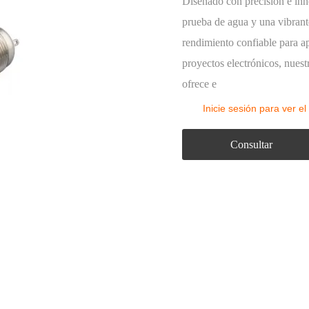
Luz intermitente
Diseñado con precisión e inn
prueba de agua y una vibrant
La caja de control de botón
rendimiento confiable para ap
Accesorios de botón
proyectos electrónicos, nues
ofrece e
Inicie sesión para ver el
Consultar