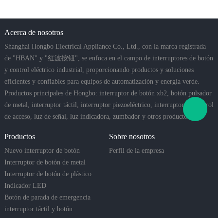
Acerca de nosotros
Shanghai Hongbo Electrical Appliance Co., Ltd., con la marca registrada
de "HBAN" y "红波按钮", se enfoca en el campo de interruptores de botón
y control eléctrico industrial, proporcionando productos y soluciones
eficientes y confiables para equipos de automatización y energía verde.
Productos principales de Hongbo: interruptor de botón xb2, botón pulsador
de metal, interruptor táctil, interruptor piezoeléctrico, interruptor de control
de acceso, luz de señal, luz indicadora, zumbador y otros productos.
Productos
Sobre nosotros
Nuevo interruptor de botón
Perfil de la empresa
Interruptor de botón de metal
Interruptor de botón de plástico
Indicador LED
Botón de parada de emergencia
interruptor táctil y botón