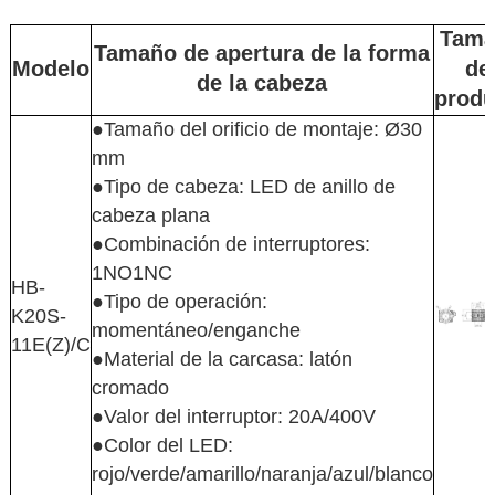
Tam
Tamaño de apertura de la forma
Modelo
de
de la cabeza
produ
●Tamaño del orificio de montaje: Ø30
mm
●Tipo de cabeza: LED de anillo de
cabeza plana
●Combinación de interruptores:
1NO1NC
HB-
●Tipo de operación:
K20S-
momentáneo/enganche
11E(Z)/C
●Material de la carcasa: latón
cromado
●Valor del interruptor: 20A/400V
●Color del LED:
rojo/verde/amarillo/naranja/azul/blanco