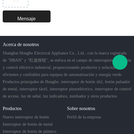
1
/3
Acerca de nosotros
Shanghai Hongbo Electrical Appliance Co., Ltd., con la marca registrada
de "HBAN" y "红波按钮", se enfoca en el campo de interruptores de botón
y control eléctrico industrial, proporcionando productos y soluciones
eficientes y confiables para equipos de automatización y energía verde.
Productos principales de Hongbo: interruptor de botón xb2, botón pulsador
de metal, interruptor táctil, interruptor piezoeléctrico, interruptor de control
de acceso, luz de señal, luz indicadora, zumbador y otros productos.
Productos
Sobre nosotros
Nuevo interruptor de botón
Perfil de la empresa
Interruptor de botón de metal
Interruptor de botón de plástico