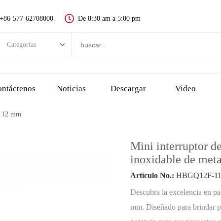
+86-577-62708000
De 8:30 am a 5:00 pm
Categorías
Categorías
Nuevo interruptor de botón
ntáctenos
Noticias
Descargar
Video
Interruptor de botón de metal
de 12 mm
Interruptor de botón de plástico
Indicador LED
Mini interruptor d
Botón de parada de emergencia
inoxidable de metal
interruptor táctil y botón piezoeléctrico
Artículo No.:
HBGQ12F-11(
Interruptor de llave
Descubra la excelencia en pa
Interruptor de selección, interruptor giratorio
mm. Diseñado para brindar pr