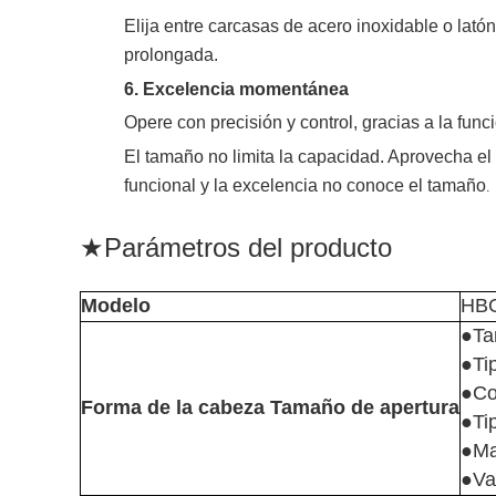
Elija entre carcasas de acero inoxidable o latón
prolongada.
6. Excelencia momentánea
Opere con precisión y control, gracias a la fu
El tamaño no limita la capacidad. Aprovecha el
funcional y la excelencia no conoce el tamaño
.
★
Parámetros del producto
Modelo
HBG
●Ta
●Ti
●Co
Forma de la cabeza Tamaño de apertura
●Ti
●Mat
●Va