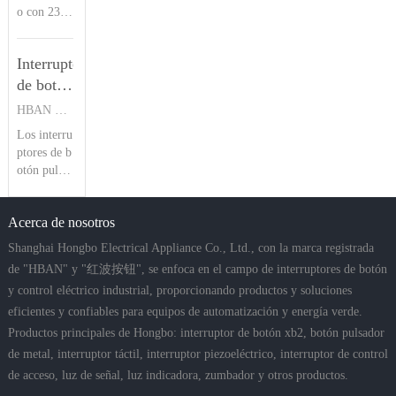
del
o con 23 a
azar los bo
aplicacione
ños de exp
tones tradi
producto
s marinas,
eriencia en
cionales de
agrícolas y
| Botón
Interruptor
conmutado
muelle. Co
fuera de ca
pulsador
res piezoel
de botón
n una impe
rrete
HBAN
éctricos, la
rmeabilida
pulsador
HBAN PUSH BUTTON SWITCHES
serie HBP
d IP68 y u
de la
Los interru
S de HBA
na resisten
serie
ptores de b
N destaca
cia a desca
HBS1-D
otón pulsa
por su imp
rgas eléctri
dor de la s
ermeabiliz
Introducción
cas IK09,
erie HBS1
ación IP6
ofrece una
del
Acerca de nosotros
-D cuentan
8, resistenc
vida útil fi
producto
con múltip
ia a impact
a
Shanghai Hongbo Electrical Appliance Co., Ltd., con la marca registrada
|
les opcione
os IK09 y
de "HBAN" y "红波按钮", se enfoca en el campo de interruptores de botón
Pulsador
s de monta
construcci
y control eléctrico industrial, proporcionando productos y soluciones
je, clasific
ón en acer
HBAN
eficientes y confiables para equipos de automatización y energía verde.
ación de i
o inoxidab
mpermeabi
le. Ofrecie
Productos principales de Hongbo: interruptor de botón xb2, botón pulsador
lidad IP67
ndo tipos d
de metal, interruptor táctil, interruptor piezoeléctrico, interruptor de control
y hasta 5
e cabezas a
de acceso, luz de señal, luz indicadora, zumbador y otros productos.
millones d
nillares có