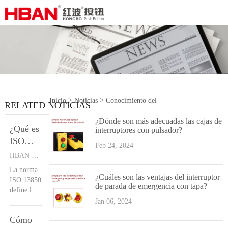
>
>
Inicio
Noticias
Conocimiento del
RELATED NOTICIAS
¿Dónde son más adecuadas las cajas de
producto
¿Qué es
interruptores con pulsador?
ISO
Feb 24, 2024
13850?
HBAN PUSH BUTTON SWITCHES
Botón
La norma
pulsador
¿Cuáles son las ventajas del interruptor
ISO 13850
de parada de emergencia con tapa?
HBAN
define los
principios
Jan 06, 2024
de diseño
Cómo
de la funci