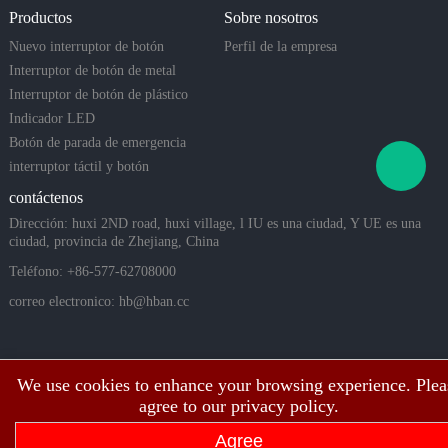
e ciclos me
ncavas/
Productos
Sobre nosotros
cánicos, lo
que los hac
Nuevo interruptor de botón
Perfil de la empresa
e ideales p
Interruptor de botón de metal
ara sistema
Interruptor de botón de plástico
s doméstic
Indicador LED
os intelige
Botón de parada de emergencia
ntes, equip
os industri
interruptor táctil y botón
piezoeléctrico
contáctenos
Dirección: huxi 2ND road, huxi village, l IU es una ciudad, Y UE es una
ciudad, provincia de Zhejiang, China
Teléfono: +86-577-62708000
correo electronico:
hb@hban.cc
We use cookies to enhance your browsing experience. Plea
agree to our privacy policy.
Agree