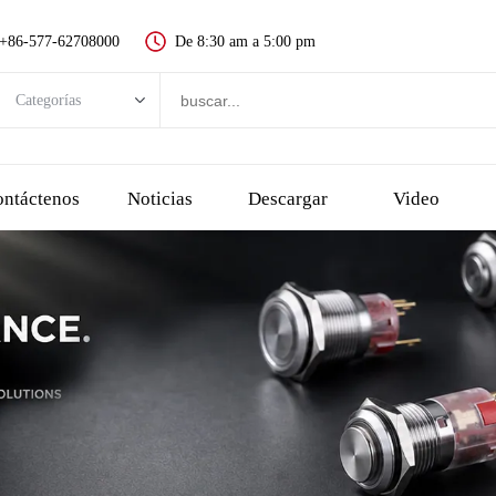
+86-577-62708000
De 8:30 am a 5:00 pm
Categorías
Categorías
Nuevo interruptor de botón
ntáctenos
Noticias
Descargar
Video
Interruptor de botón de metal
Interruptor de botón de plástico
Indicador LED
Botón de parada de emergencia
interruptor táctil y botón piezoeléctrico
Interruptor de llave
Interruptor de selección, interruptor giratorio