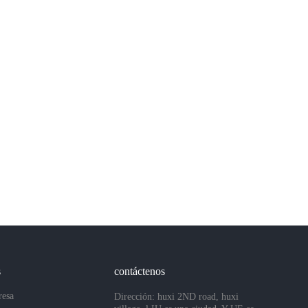
s
contáctenos
resa
Dirección: huxi 2ND road, huxi