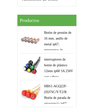
Productos
Botón de presión de
16 mm, anillo de
metal ip67,
interruptor de
símbolo de
interruptores de
alimentación led
botón de plástico
12mm ip68 3A 250V
con cabeza
abovedada botón
HBS1-AGQ22F-
momentáneo con
(D)TSC/Y/T2/R
cables para equipos
Botón de parada de
de robot con
emergencia ip67
mangointerruptores