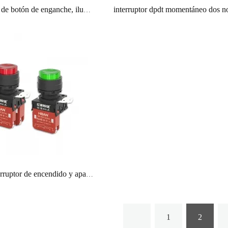
Interruptores de botón de enganche, iluminación LED roja y verde con cabeza de seta de 22mm con lámpara
Pulsador interruptor de encendido y apagado 22mm de cabeza alta momentáneo dpdt impermeable para la industria energética
1
2