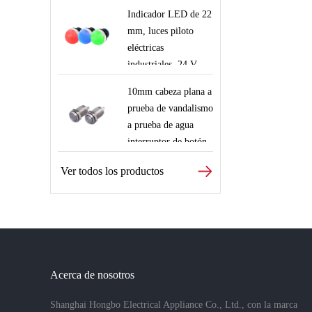
22mm 12v iluminado
de botón de plástico
Indicador LED de 22
en rojo para robots
12mm ip68 3A 250V
mm, luces piloto
interruptores de
con cabeza
eléctricas
control de seguridad
abovedada botón
industriales, 24 V,
con cables
momentáneo con
220 V, lámpara de
10mm cabeza plana a
cables para equipos
señal roja, verde,
prueba de vandalismo
de robo
azul y blanca
a prueba de agua
interruptor de botón
de metal
Ver todos los productos
Acerca de nosotros
Shanghai Hongbo Electrical Appliance Co., Ltd., con la marca