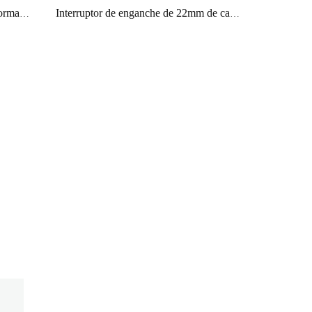
interruptor dpdt momentáneo dos normalmente abiertos dos normalmente cerrados ip65 pulsador de 22 mm
Interruptor de enganche de 22mm de cabeza alta, 20 amperios de corriente, pulsador de reinicio, pulsador de bloqueo, ip65