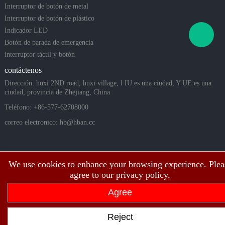
Interruptor de botón de metal
Interruptor de botón de plástico
Indicador LED
Botón de parada de emergencia
interruptor táctil y botón
piezoeléctrico
contáctenos
Dirección: huxi 2ND road, huxi village, l IU es una ciudad, Y UE es una
ciudad, provincia de Zhejiang, China
Teléfono: +86-577-62708000
correo electronico:
hb@hban.cc
We use cookies to enhance your browsing experience. Plea
agree to our privacy policy.
Agree
Copyright©2003 ~ 2026 Shanghai Hongbo Electric Co., Ltd. Todos los
Reject
derechos reservados.